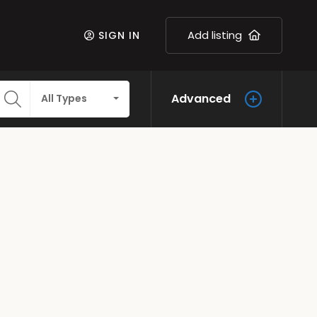
Add listing
SIGN IN
Advanced
All Types