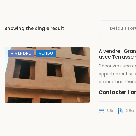
Showing the single result
Default sor
A vendre : Gr
A VENDRE
VENDU
avec Terrasse 
Découvrez une op
appartement spa
cœur d’une rési
sécurisée de seul
Contacter l'
Profitez de la tran
d’un lieu exclusif
3 Br
2 Ba
sécurité. Ce gén
conçu pour les fa
de l’espace et du