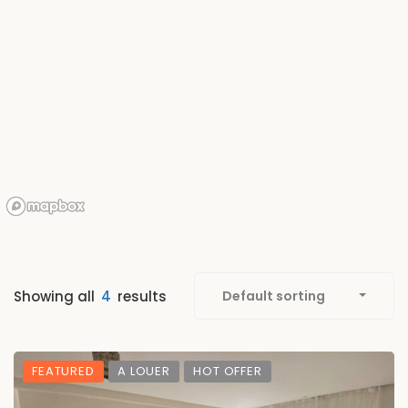
Showing all
4
results
Default sorting
FEATURED
A LOUER
HOT OFFER