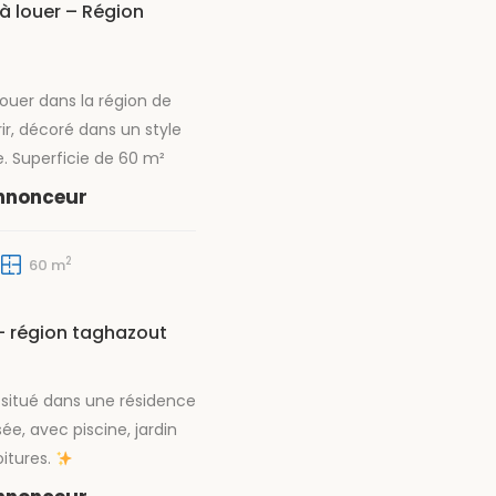
à louer – Région
ouer dans la région de
r, décoré dans un style
. Superficie de 60 m²
 chambre, un
annonceur
 salle de bain et une
Situé au 2ᵉ étage d’une
2
60 m
sécurisée et calme,
ter d’un cadre agréable et
pour un […]
 – région taghazout
io situé dans une résidence
ée, avec piscine, jardin
oitures.
: Résidence avec piscine