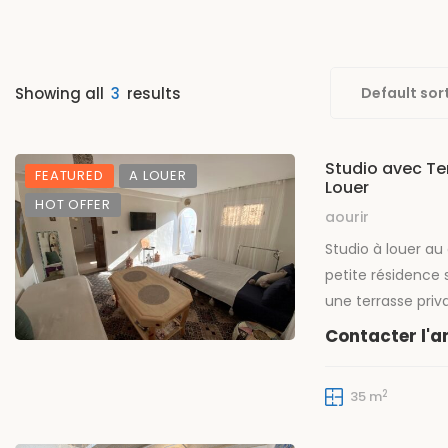
Showing all
3
results
Default sor
Studio avec Ter
FEATURED
A LOUER
Louer
HOT OFFER
aourir
Studio à louer au
petite résidence 
une terrasse priv
d’une chambre ouv
Contacter l'
cuisine, ainsi qu
Idéal pour profite
2
35 m
lumineux, parfait
confortable ou u