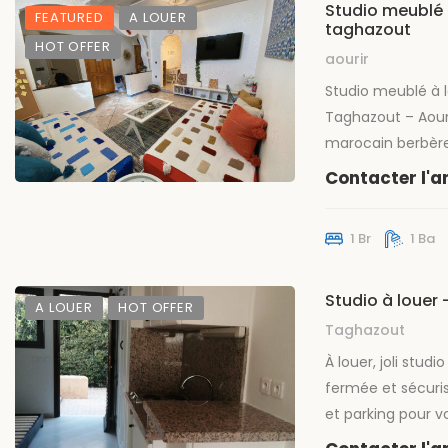
Studio meublé 
FEATURED
A LOUER
taghazout
HOT OFFER
aourir
Studio meublé à l
Taghazout – Aouri
marocain berbère
comprenant une
Contacter l'
salon/séjour, une
cuisine équipée. 
1 Br
1 Ba
petite résidence 
idéale pour profi
paisible. Parfait 
Studio à louer
A LOUER
HOT OFFER
Taghazout
À louer, joli stud
fermée et sécuris
et parking pour v
Caractéristiques 