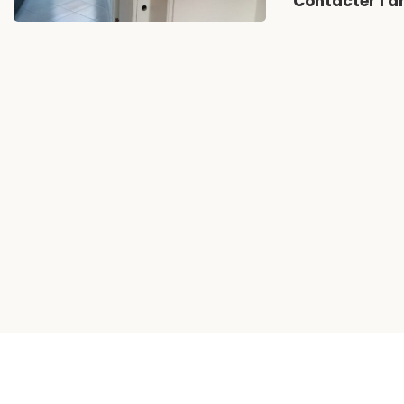
Contacter l'
et espaces verts 
assurée : caméras
privé pour réside
avec tout le conf
dégagée sur la m
agréable. […]