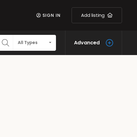
Add listing
SIGN IN
Advanced
All Types