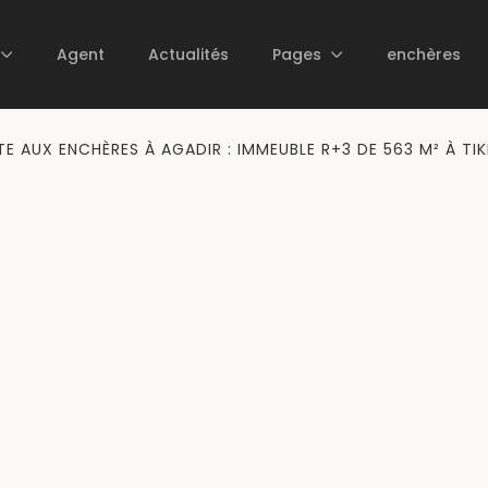
Agent
Actualités
Pages
enchères
TE AUX ENCHÈRES À AGADIR : IMMEUBLE R+3 DE 563 M² À TIK