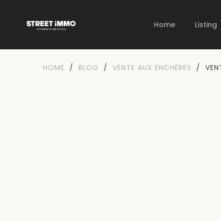
Home
Listing
HOME
/
BLOG
/
VENTE AUX ENCHÈRES
/
VEN