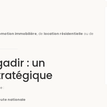
omotion immobilière
, de
location résidentielle
ou de
adir : un
ratégique
e :
oute nationale