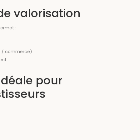
de valorisation
ermet :
on / commerce)
ent
idéale pour
tisseurs